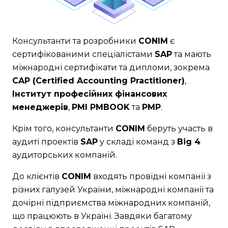
Консультанти та розробники
CONIM
є
сертифікованими спеціалістами
SAP
та мають
міжнародні сертифікати та дипломи, зокрема
CAP (Certified Accounting Practitioner)
,
Інститут професійних фінансових
менеджерів
,
PMI PMBOOK
та
PMP
.
Крім того, консультанти
CONIM
беруть участь в
аудиті проектів
SAP
у складі команд з
Big 4
аудиторських компаній.
До клієнтів
CONIM
входять провідні компанії з
різних галузей України, міжнародні компанії та
дочірні підприємства міжнародних компаній,
що працюють в Україні. Завдяки багатому