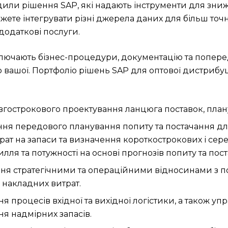
дили рішення SAP, які надають інструменти для зни
жете інтегрувати різні джерела даних для більш точ
додаткові послуги.
лючають бізнес-процедури, документацію та попередн
о вашої. Портфоліо рішень SAP для оптової дистрибу
вгострокового проектування ланцюга поставок, план
ння передового планування попиту та постачання д
рат на запаси та визначення короткострокових і се
лля та потужності на основі прогнозів попиту та пос
іння стратегічними та операційними відносинами з 
я накладних витрат.
я процесів вхідної та вихідної логістики, а також у
я надмірних запасів.