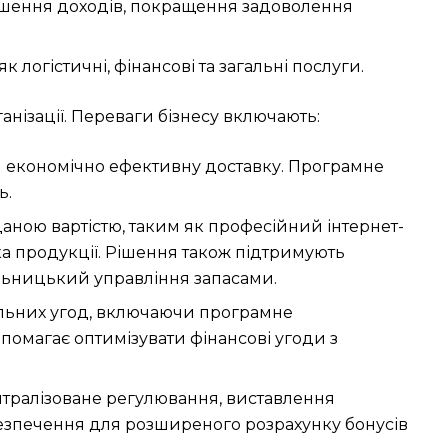
ільшення доходів, покращення задоволення
 логістичні, фінансові та загальні послуги.
анізації. Переваги бізнесу включають:
ти економічно ефективну доставку. Програмне
ь.
аною вартістю, таким як професійний інтернет-
ка продукції. Рішення також підтримують
альницький управління запасами.
альних угод, включаючи програмне
помагає оптимізувати фінансові угоди з
централізоване регулювання, виставлення
безпечення для розширеного розрахунку бонусів