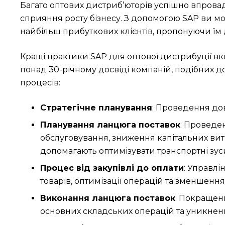
Багато оптових дистриб’юторів успішно впрова
сприяння росту бізнесу. З допомогою SAP ви мо
найбільш прибуткових клієнтів, пропонуючи їм 
Кращі практики SAP для оптової дистрибуції вк
понад 30-річному досвіді компаній, подібних д
процесів:
Стратегічне планування
: Проведення до
Планування ланцюга поставок
: Проведе
обслуговування, зниження капітальних вит
допомагають оптимізувати транспортні зуси
Процес від закупівлі до оплати
: Управл
товарів, оптимізації операцій та зменшенн
Виконання ланцюга поставок
: Покращенн
основних складських операцій та уникненн