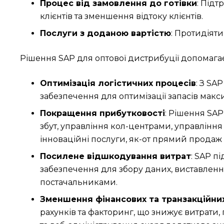
Процес від замовлення до готівки
: Підт
клієнтів та зменшення відтоку клієнтів.
Послуги з доданою вартістю
: Протидіяти
Рішення SAP для оптової дистрибуції допомагає 
Оптимізація логістичних процесів
: З SA
забезпечення для оптимізації запасів макси
Покращення прибутковості
: Рішення SAP
збут, управління кол-центрами, управління
інноваційні послуги, як-от прямий продаж 
Посилене відшкодування витрат
: SAP п
забезпечення для збору даних, виставленн
постачальниками.
Зменшення фінансових та транзакційни
рахунків та факторинг, що знижує витрати