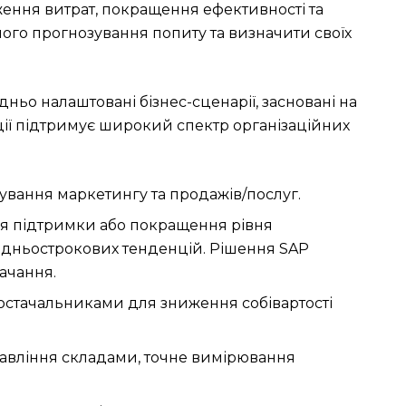
ження витрат, покращення ефективності та
ного прогнозування попиту та визначити своїх
ьо налаштовані бізнес-сценарії, засновані на
ції підтримує широкий спектр організаційних
ування маркетингу та продажів/послуг.
ля підтримки або покращення рівня
редньострокових тенденцій. Рішення SAP
тачання.
постачальниками для зниження собівартості
правління складами, точне вимірювання