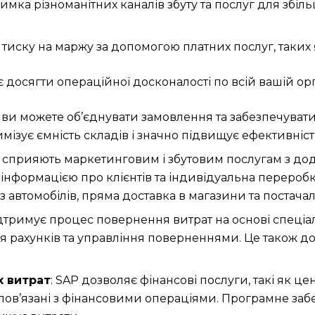
римка різноманітних каналів збуту та послуг для зб
 тиску на маржу за допомогою платних послуг, таких як
досягти операційної досконалості по всій вашій орг
P ви можете об’єднувати замовлення та забезпечува
мізує ємність складів і значно підвищує ефективніст
 сприяють маркетинговим і збутовим послугам з дод
 інформацією про клієнтів та індивідуальна перероб
з автомобілів, пряма доставка в магазини та постач
ідтримує процес повернення витрат на основі спеці
я рахунків та управління поверненнями. Це також до
х витрат
: SAP дозволяє фінансові послуги, такі як 
, пов’язані з фінансовими операціями. Програмне за